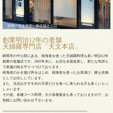
静岡「天文本店」新店舗入り口
野菜天丼（左） 野菜天ぷらごはん（右）
創業明治12年の老舗
天婦羅専門店「天文本店」
静岡市の中心部にある、桜海老を使った天婦羅料理も多い明治12年
創業の老舗店です。2003年末に、お店を全面改装し、新たな気持ち
で老舗の味を守りつづけております。
桜海老のかき揚げ丼をはじめ、桜海老を使ったお茶漬け、鰻も名物
としてお出ししています。
また、当店おすすすめの天茶だけを食べに来られる方も多くいらっ
しゃいます。
その他、各種コース料理、大小各種宴会も承っておりますので、お
気軽にお問い合わせ下さいませ。
==========================================